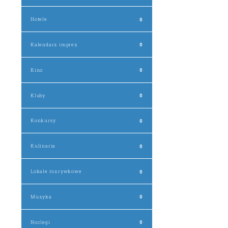
Hotele
0
Kalendarz imprez
0
Kino
0
Kluby
0
Konkursy
0
Kulinaria
0
Lokale rozrywkowe
0
Muzyka
0
Noclegi
0