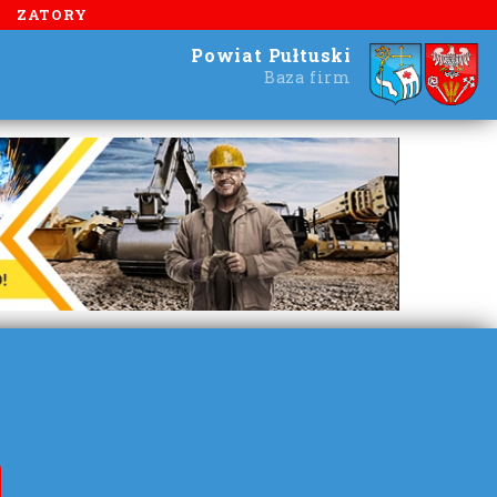
ZATORY
Powiat Pułtuski
Baza firm