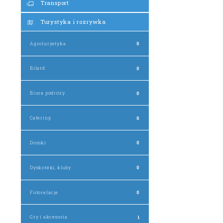
Transport
Turystyka i rozrywka
Agroturystyka
0
Bilard
0
Biura podróży
0
Catering
0
Domki
0
Dyskoteki, kluby
0
Fotorelacje
0
Gry i akcesoria
1