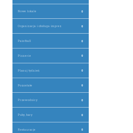
Nowe lokale
0
Organizacja i obsługa imprez
0
Paintball
0
Pizzerie
0
Planuj tydzień
0
Pozostałe
0
Przewodnicy
0
Puby, bary
0
Restauracje
0