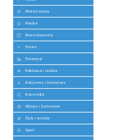
Motoryzacja
Nauka
Nieruchomości
Prawo
Przemysł
Reklama i media
Rolnictwo i leśnictwo
Rozrywka
Sklepy i hurtownie
Ślub i wesele
Sport