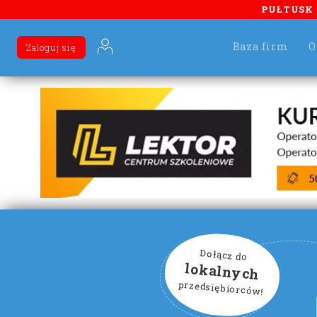
PUŁTUSK
Baza firm
O
Zaloguj się
Dołącz do
lokalnych
przedsiębiorców!