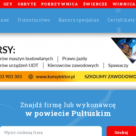
GZY
OBRYTE
POKRZYWNICA
ŚWIERCZE
WINNICA
 nas
Uczestnictwo
Banery specjalne
Certyfikaty
Znajdź firmę lub wykonawcę
w powiecie Pułtuskim
Lorem ipsum