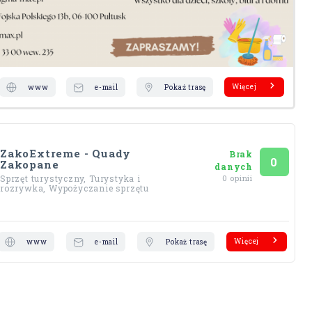
Więcej
www
e-mail
Pokaż trasę
ZakoExtreme - Quady
Brak
Ocena
na 5
0
Zakopane
danych
Sprzęt turystyczny, Turystyka i
0 opinii
rozrywka, Wypożyczanie sprzętu
Więcej
www
e-mail
Pokaż trasę