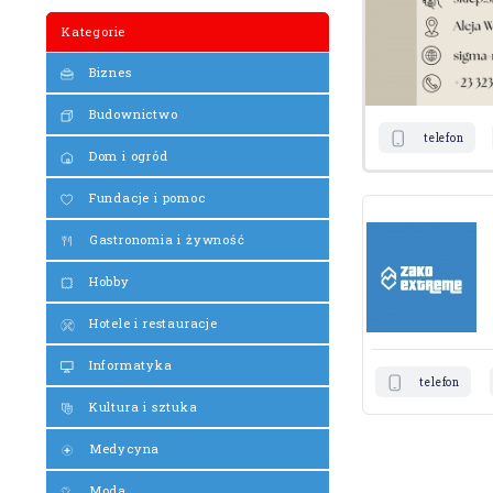
Kategorie
Biznes
Budownictwo
telefon
Dom i ogród
Fundacje i pomoc
Gastronomia i żywność
Hobby
Hotele i restauracje
Informatyka
telefon
Kultura i sztuka
Medycyna
Moda