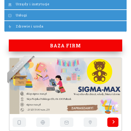
Urzędy i instytucje
Usługi
Zdrowie i uroda
BAZA FIRM
M
U
I
M
E
R
P