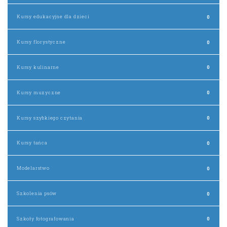
Kursy edukacyjne dla dzieci
0
Kursy florystyczne
0
Kursy kulinarne
0
Kursy muzyczne
0
Kursy szybkiego czytania
0
Kursy tańca
0
Modelarstwo
0
Szkolenia psów
0
Szkoły fotografowania
0