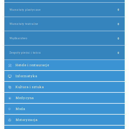
Warsztaty plastyczne
0
Warsztaty teatralne
0
Wędkarstwo
0
Zespoły pieśni i tańca
0
Hotele i restauracje
Informatyka
Kultura i sztuka
Medycyna
Moda
Motoryzacja