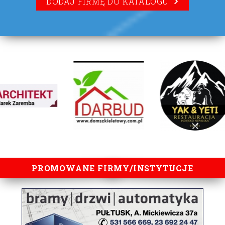
DODAJ FIRMĘ DO KATALOGU
lorem ipsum
PROMOWANE FIRMY/INSTYTUCJE