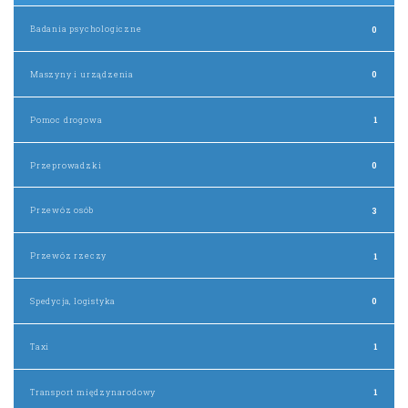
Badania psychologiczne
0
Maszyny i urządzenia
0
Pomoc drogowa
1
Przeprowadzki
0
Przewóz osób
3
Przewóz rzeczy
1
Spedycja, logistyka
0
Taxi
1
Transport międzynarodowy
1