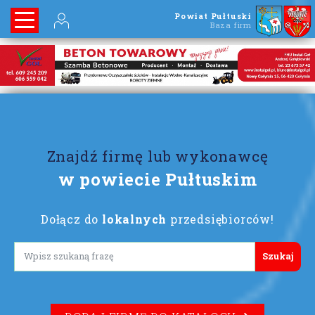
Powiat Pułtuski
Baza firm
Znajdź firmę lub wykonawcę
w powiecie Pułtuskim
Dołącz do
lokalnych
przedsiębiorców!
Lorem ipsum