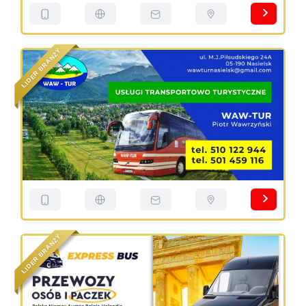
Y
Ż
N
A
R
B
R
E
D
I
L
Y
Ż
N
A
R
B
R
E
D
I
L