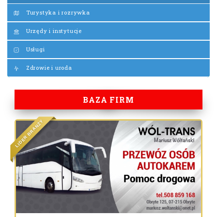
Turystyka i rozrywka
Urzędy i instytucje
Usługi
Zdrowie i uroda
BAZA FIRM
Y
Ż
N
A
R
B
R
E
D
I
L