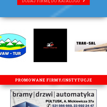
DODAJ FIRMĘ DO KATALOGU
lorem ipsum
PROMOWANE FIRMY/INSTYTUCJE