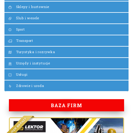
Sklepy i hurtownie
Ślub i wesele
Sport
Transport
Turystyka i rozrywka
Urzędy i instytucje
Usługi
Zdrowie i uroda
BAZA FIRM
Y
Ż
N
A
R
B
R
E
D
I