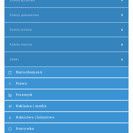
Szkoły językowe
0
Szkoły podstawowe
0
Szkoły średnie
0
Szkoły wyższe
0
Żłobki
0
Nieruchomości
Prawo
Przemysł
Reklama i media
Rolnictwo i leśnictwo
Rozrywka