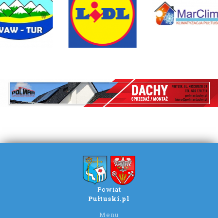
Powiat
Pułtuski.pl
Menu