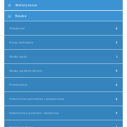
Motoryzacja
Nauka
Księgarnie
0
Kursy, szkolenia
3
Nauka jazdy
1
Nauka języków obcych
0
Przedszkola
0
Szkolnictwo policealne i pomaturalne
0
Szkolnictwo prywatne i społeczne
0