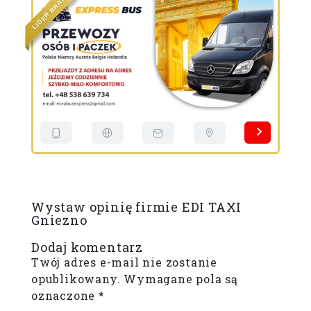
A
R
B
R
E
E
D
D
I
I
L
L
Wystaw opinię firmie EDI TAXI
Gniezno
Dodaj komentarz
Twój adres e-mail nie zostanie
opublikowany.
Wymagane pola są
oznaczone
*