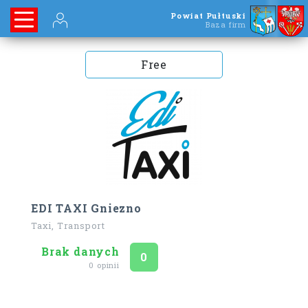
Powiat Pułtuski
Baza firm
Free
EDI TAXI Gniezno
Taxi, Transport
Brak danych
Ocena
na 5
0
0 opinii