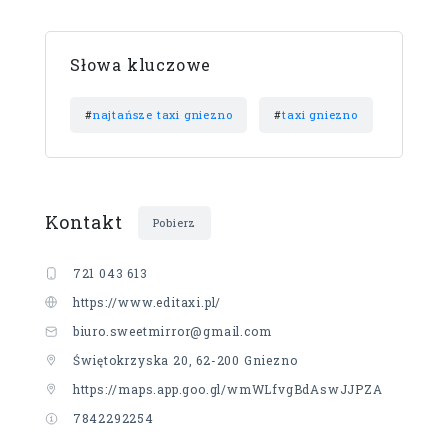
Słowa kluczowe
#
najtańsze taxi gniezno
#
taxi gniezno
Kontakt
Pobierz
721 043 613
https://www.editaxi.pl/
biuro.sweetmirror@gmail.com
Świętokrzyska 20, 62-200 Gniezno
https://maps.app.goo.gl/wmWLfvgBdAswJJPZA
7842292254