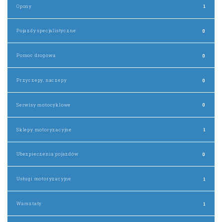
Opony
1
Pojazdy specjalistyczne
0
Pomoc drogowa
0
Przyczepy, naczepy
0
Serwisy motocyklowe
0
Sklepy motoryzacyjne
1
Ubezpieczenia pojazdów
0
Usługi motoryzacyjne
1
Warsztaty
1