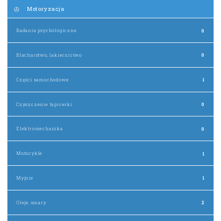
Motoryzacja
Badania psychologiczne
0
Blacharstwo, lakiernictwo
0
Części samochodowe
1
Czyszczenie tapicerki
0
Elektromechanika
0
Motocykle
1
Myjnie
1
Oleje, smary
2