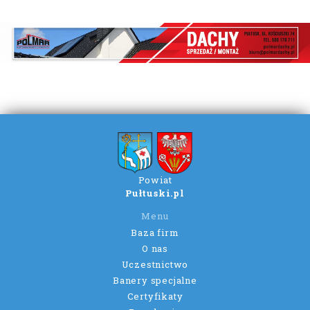
Powiat
Pułtuski.pl
Menu
Baza firm
O nas
Uczestnictwo
Banery specjalne
Certyfikaty