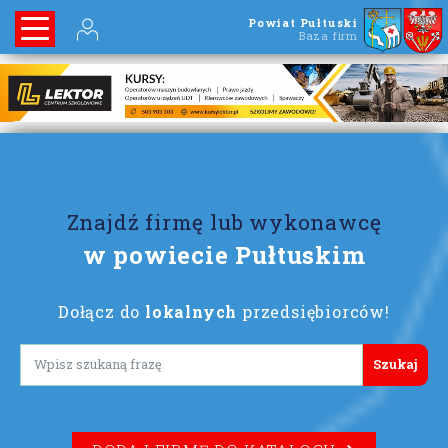
Powiat Pułtuski
Baza firm
Znajdź firmę lub wykonawcę
w powiecie Pułtuskim
Dołącz do
lokalnych
przedsiębiorców!
Lorem ipsum