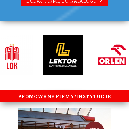
DODAJ FIRMĘ DO KATALOGU
lorem ipsum
PROMOWANE FIRMY/INSTYTUCJE