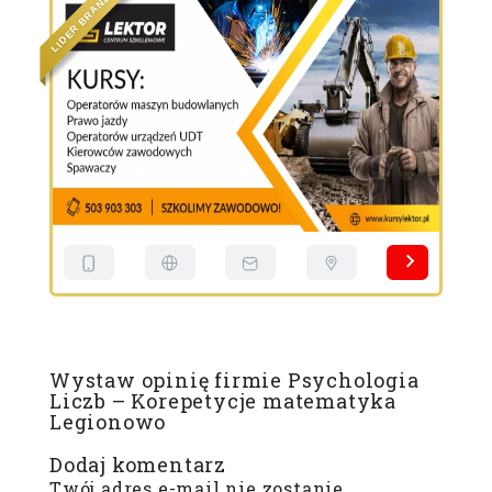
N
A
R
B
R
E
D
I
L
Wystaw opinię firmie Psychologia
Liczb – Korepetycje matematyka
Legionowo
Dodaj komentarz
Twój adres e-mail nie zostanie