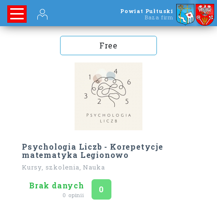
Powiat Pułtuski
Baza firm
Free
Psychologia Liczb - Korepetycje
matematyka Legionowo
Kursy, szkolenia, Nauka
Brak danych
Ocena
na 5
0
0 opinii