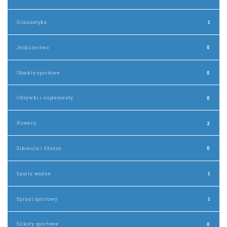
Gimnastyka
1
Jeździectwo
0
Obiekty sportowe
0
Odżywki i suplementy
0
Rowery
2
Siłownia i fitness
0
Sporty wodne
1
Sprzęt sportowy
1
Szkoły sportowe
0