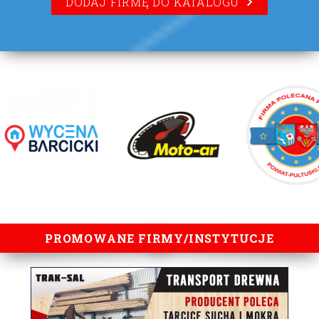
DODAJ FIRMĘ DO KATALOGU
lorem ipsum
PROMOWANE FIRMY/INSTYTUCJE