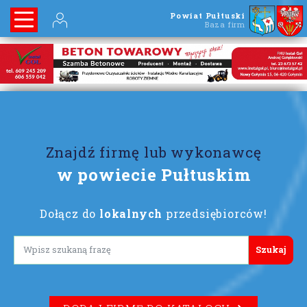
Powiat Pułtuski
Baza firm
Znajdź firmę lub wykonawcę
w powiecie Pułtuskim
Dołącz do
lokalnych
przedsiębiorców!
Lorem ipsum