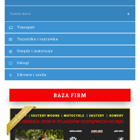
Szkoły tańca
0
Transport
Turystyka i rozrywka
Urzędy i instytucje
Usługi
Zdrowie i uroda
BAZA FIRM
Y
Ż
N
A
R
B
R
E
D
I
L