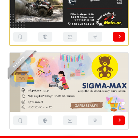
M
U
I
M
E
R
P