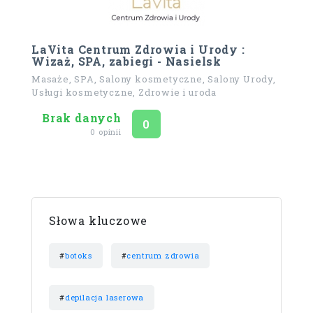
LaVita Centrum Zdrowia i Urody :
Wizaż, SPA, zabiegi - Nasielsk
Masaże, SPA, Salony kosmetyczne, Salony Urody,
Usługi kosmetyczne, Zdrowie i uroda
Brak danych
Ocena
na 5
0
0 opinii
Słowa kluczowe
#
botoks
#
centrum zdrowia
#
depilacja laserowa