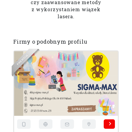
czy zaawansowane metody
z wykorzystaniem wiązek
lasera.
Firmy o podobnym profilu
M
U
I
M
E
R
P