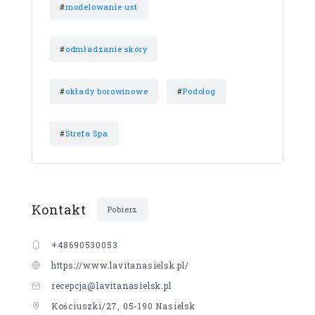
#
modelowanie ust
#
odmładzanie skóry
#
okłady borowinowe
#
Podolog
#
Strefa Spa
Kontakt
Pobierz
+48690530053
https://www.lavitanasielsk.pl/
recepcja@lavitanasielsk.pl
Kościuszki/27, 05-190 Nasielsk