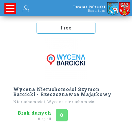
Powiat Pułtuski
Baza firm
Free
Wycena Nieruchomości Szymon
Barcicki - Rzeczoznawca Majątkowy
Nieruchomości, Wycena nieruchomości
Brak danych
Ocena
na 5
0
0 opinii