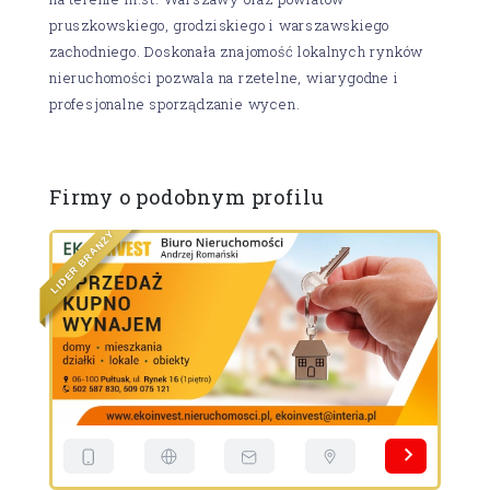
pruszkowskiego, grodziskiego i warszawskiego
zachodniego. Doskonała znajomość lokalnych rynków
nieruchomości pozwala na rzetelne, wiarygodne i
profesjonalne sporządzanie wycen.
Firmy o podobnym profilu
Y
Ż
N
A
R
B
R
E
P
D
I
L