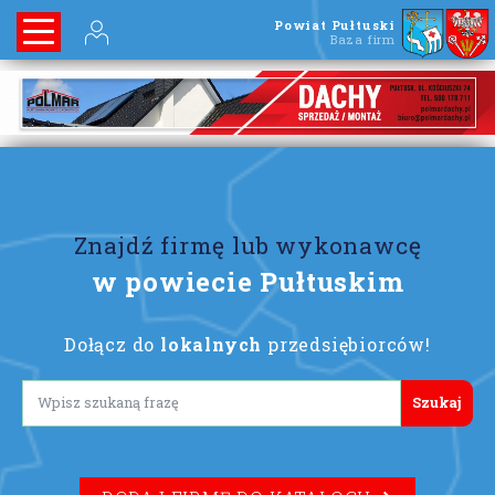
Powiat Pułtuski
Baza firm
Znajdź firmę lub wykonawcę
w powiecie Pułtuskim
Dołącz do
lokalnych
przedsiębiorców!
Lorem ipsum