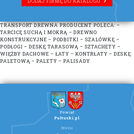
DODAJ FIRMĘ DO KATALOGU
TRANSPORT DREWNA PRODUCENT POLECA: –
TARCICĘ SUCHĄ I MOKRĄ – DREWNO
KONSTRUKCYJNE – PODBITKI – SZALÓWKĘ –
PODŁOGI – DESKĘ TARASOWĄ – SZTACHETY –
WIĘŹBY DACHOWE – ŁATY – KONTRŁATY – DESKĘ
PALETOWĄ – PALETY – PALISADY
Powiat
Pułtuski.pl
Menu