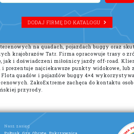
DODAJ FIRMĘ DO KATALOGU
terenowych na quadach, pojazdach buggy oraz skut
ch krajobrazów Tatr. Firma opracowuje trasy o zr
, jak i doświadczeni miłośnicy jazdy off-road. K
 i prezentuje najciekawsze punkty widokowe, lub 
 Flota quadów i pojazdów buggy 4×4 wykorzystywan
renowych. ZakoExtreme zachęca do kontaktu oso
ńskiej przyrody.
Nasz zasięg
Pułtusk, Gzy, Obryte, Pokrzywnica,