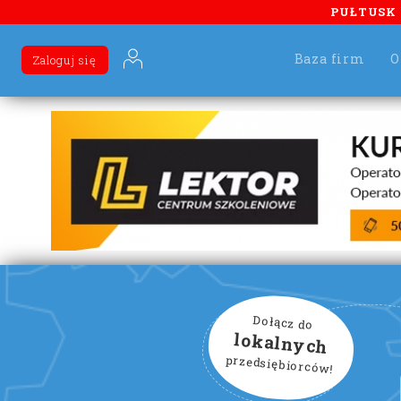
PUŁTUSK
Baza firm
O
Zaloguj się
Dołącz do
lokalnych
przedsiębiorców!