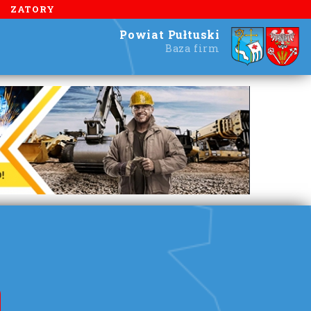
ZATORY
Powiat Pułtuski
Baza firm