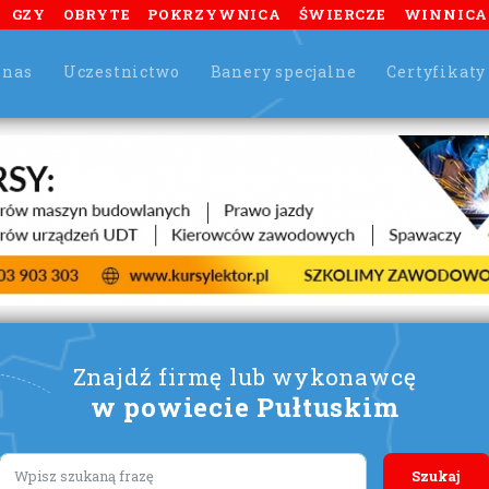
GZY
OBRYTE
POKRZYWNICA
ŚWIERCZE
WINNICA
 nas
Uczestnictwo
Banery specjalne
Certyfikaty
Znajdź firmę lub wykonawcę
w powiecie Pułtuskim
Lorem ipsum