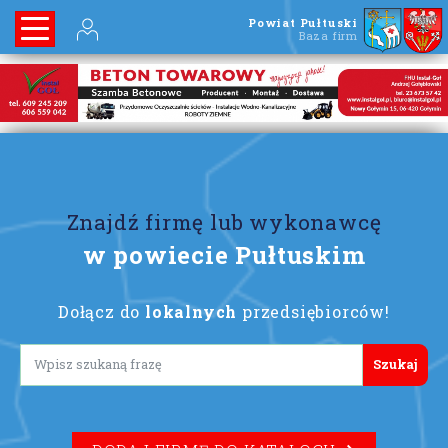
Powiat Pułtuski
Baza firm
Znajdź firmę lub wykonawcę
w powiecie Pułtuskim
Dołącz do
lokalnych
przedsiębiorców!
Lorem ipsum