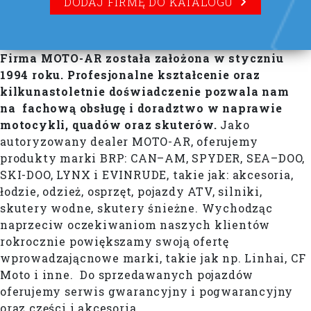
DODAJ FIRMĘ DO KATALOGU
Firma MOTO-AR została założona w styczniu
1994 roku. Profesjonalne kształcenie oraz
kilkunastoletnie doświadczenie pozwala nam
na fachową obsługę i doradztwo w naprawie
motocykli, quadów oraz skuterów.
Jako
autoryzowany dealer MOTO-AR, oferujemy
produkty marki BRP: CAN–AM, SPYDER, SEA–DOO,
SKI-DOO, LYNX i EVINRUDE, takie jak: akcesoria,
łodzie, odzież, osprzęt, pojazdy ATV, silniki,
skutery wodne, skutery śnieżne. Wychodząc
naprzeciw oczekiwaniom naszych klientów
rokrocznie powiększamy swoją ofertę
wprowadzającnowe marki, takie jak np. Linhai, CF
Moto i inne. Do sprzedawanych pojazdów
oferujemy serwis gwarancyjny i pogwarancyjny
oraz części i akcesoria.