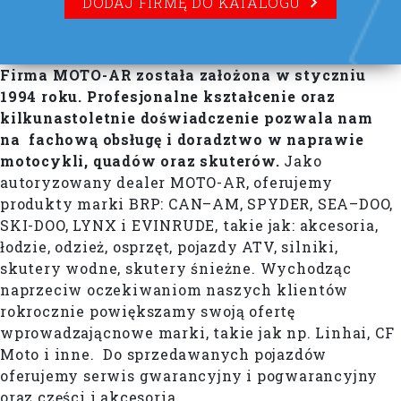
DODAJ FIRMĘ DO KATALOGU
Firma MOTO-AR została założona w styczniu
1994 roku. Profesjonalne kształcenie oraz
kilkunastoletnie doświadczenie pozwala nam
na fachową obsługę i doradztwo w naprawie
motocykli, quadów oraz skuterów.
Jako
autoryzowany dealer MOTO-AR, oferujemy
produkty marki BRP: CAN–AM, SPYDER, SEA–DOO,
SKI-DOO, LYNX i EVINRUDE, takie jak: akcesoria,
łodzie, odzież, osprzęt, pojazdy ATV, silniki,
skutery wodne, skutery śnieżne. Wychodząc
naprzeciw oczekiwaniom naszych klientów
rokrocznie powiększamy swoją ofertę
wprowadzającnowe marki, takie jak np. Linhai, CF
Moto i inne. Do sprzedawanych pojazdów
oferujemy serwis gwarancyjny i pogwarancyjny
oraz części i akcesoria.