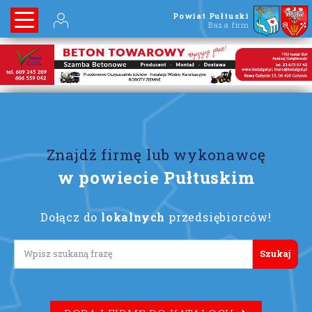
Powiat Pułtuski
Baza firm
Znajdź firmę lub wykonawcę
w powiecie Pułtuskim
Dołącz do
lokalnych
przedsiębiorców!
Lorem ipsum