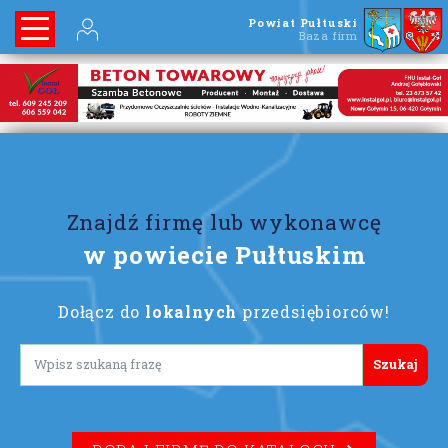
Powiat Pułtuski
Baza firm
Znajdź firmę lub wykonawcę
w powiecie Pułtuskim
Dołącz do
lokalnych
przedsiębiorców!
Lorem ipsum