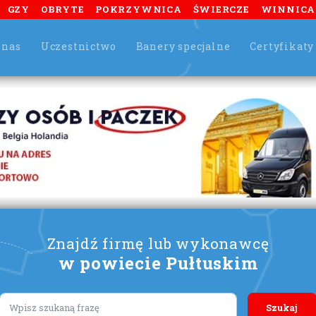
GZY
OBRYTE
POKRZYWNICA
ŚWIERCZE
WINNICA
 nas
Uczestnictwo
Banery specjalne
Certyfikaty
Znajdź firmę lub wykonawcę
w powiecie Pułtuskim
Lorem ipsum