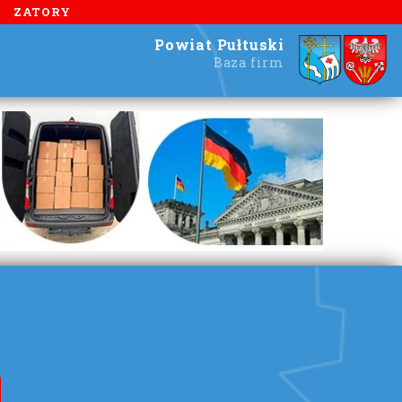
ZATORY
Powiat Pułtuski
Baza firm