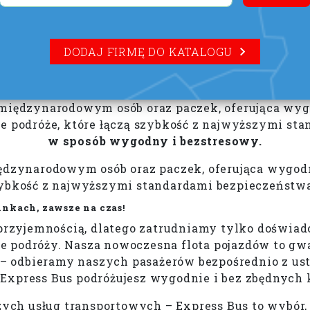
DODAJ FIRMĘ DO KATALOGU
 międzynarodowym osób oraz paczek, oferująca wygo
we podróże, które łączą szybkość z najwyższymi s
w sposób wygodny i bezstresowy.
iędzynarodowym osób oraz paczek, oferująca wygod
szybkość z najwyższymi standardami bezpieczeństw
nkach, zawsze na czas!
a przyjemnością, dlatego zatrudniamy tylko doświ
 podróży. Nasza nowoczesna flota pojazdów to gwar
ce – odbieramy naszych pasażerów bezpośrednio z u
 Express Bus podróżujesz wygodnie i bez zbędnych k
zych usług transportowych – Express Bus to wybór,