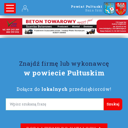
Powiat Pułtuski
Baza firm
Znajdź firmę lub wykonawcę
w powiecie Pułtuskim
Dołącz do
lokalnych
przedsiębiorców!
Lorem ipsum