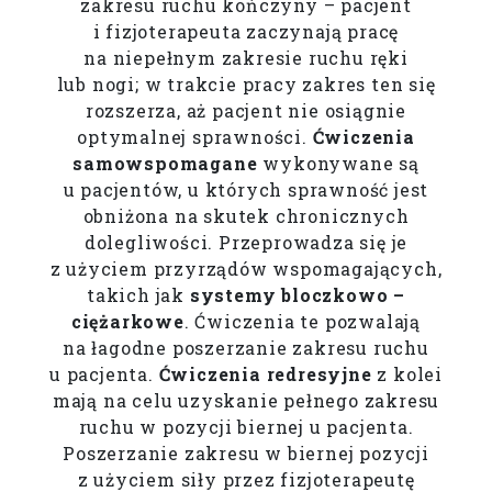
zakresu ruchu kończyny – pacjent
i fizjoterapeuta zaczynają pracę
na niepełnym zakresie ruchu ręki
lub nogi; w trakcie pracy zakres ten się
rozszerza, aż pacjent nie osiągnie
optymalnej sprawności.
Ćwiczenia
samowspomagane
wykonywane są
u pacjentów, u których sprawność jest
obniżona na skutek chronicznych
dolegliwości. Przeprowadza się je
z użyciem przyrządów wspomagających,
takich jak
systemy bloczkowo –
ciężarkowe
. Ćwiczenia te pozwalają
na łagodne poszerzanie zakresu ruchu
u pacjenta.
Ćwiczenia redresyjne
z kolei
mają na celu uzyskanie pełnego zakresu
ruchu w pozycji biernej u pacjenta.
Poszerzanie zakresu w biernej pozycji
z użyciem siły przez fizjoterapeutę