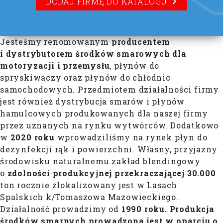
DODAJ FIRMĘ DO KATALOGU
Jesteśmy renomowanym
producentem
i dystrybutorem środków smarowych dla
motoryzacji i przemysłu
, płynów do
spryskiwaczy oraz płynów do chłodnic
samochodowych. Przedmiotem działalności firmy
jest również dystrybucja smarów i płynów
hamulcowych produkowanych dla naszej firmy
przez uznanych na rynku wytwórców. Dodatkowo
w
2020 roku
wprowadziliśmy na rynek płyn do
dezynfekcji rąk i powierzchni. Własny, przyjazny
środowisku naturalnemu zakład blendingowy
o
zdolności produkcyjnej przekraczającej
30.000
ton rocznie zlokalizowany jest w Lasach
Spalskich k/Tomaszowa Mazowieckiego.
Działalność prowadzimy od
1990 roku.
Produkcja
środków smarnych prowadzona jest w oparciu o