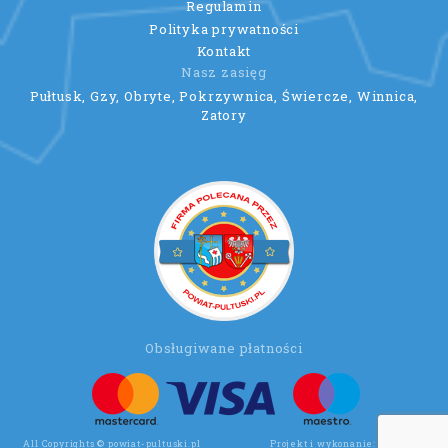
Regulamin
Polityka prywatności
Kontakt
Nasz zasięg
Pułtusk, Gzy, Obryte, Pokrzywnica, Świercze, Winnica,
Zatory
Obsługiwane płatności
All Copyrights © powiat-pultuski.pl
Projekt i wykonanie:
Wee Click