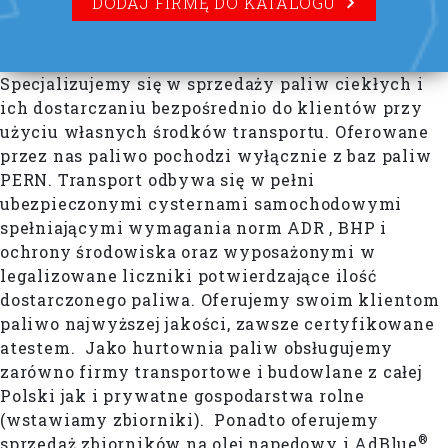
DODAJ FIRMĘ DO KATALOGU
Specjalizujemy się w sprzedaży paliw ciekłych i
ich dostarczaniu bezpośrednio do klientów przy
użyciu własnych środków transportu. Oferowane
przez nas paliwo pochodzi wyłącznie z baz paliw
PERN. Transport odbywa się w pełni
ubezpieczonymi cysternami samochodowymi
spełniającymi wymagania norm ADR , BHP i
ochrony środowiska oraz wyposażonymi w
legalizowane liczniki potwierdzające ilość
dostarczonego paliwa. Oferujemy swoim klientom
paliwo najwyższej jakości, zawsze certyfikowane
atestem. Jako hurtownia paliw obsługujemy
zarówno firmy transportowe i budowlane z całej
Polski jak i prywatne gospodarstwa rolne
(wstawiamy zbiorniki). Ponadto oferujemy
®
sprzedaż zbiorników na olej napędowy i AdBlue
.