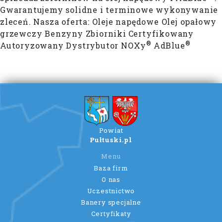
Gwarantujemy solidne i terminowe wykonywanie
zleceń. Nasza oferta: Oleje napędowe Olej opałowy
grzewczy Benzyny Zbiorniki
Certyfikowany
®
®
Autoryzowany Dystrybutor NOXy
AdBlue
Powiat
Pułtuski.pl
Menu
Baza firm
O nas
Uczestnictwo
Banery specjalne
Certyfikaty