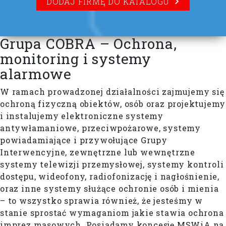
DODAJ FIRMĘ DO KATALOGU
Grupa COBRA – Ochrona,
monitoring i systemy
alarmowe
W ramach prowadzonej działalności zajmujemy się
ochroną fizyczną obiektów, osób oraz projektujemy
i instalujemy elektroniczne systemy
antywłamaniowe, przeciwpożarowe, systemy
powiadamiające i przywołujące Grupy
Interwencyjne, zewnętrzne lub wewnętrzne
systemy telewizji przemysłowej, systemy kontroli
dostępu, wideofony, radiofonizację i nagłośnienie,
oraz inne systemy służące ochronie osób i mienia
– to wszystko sprawia również, że jesteśmy w
stanie sprostać wymaganiom jakie stawia ochrona
imprez masowych. Posiadamy koncesję MSWiA na