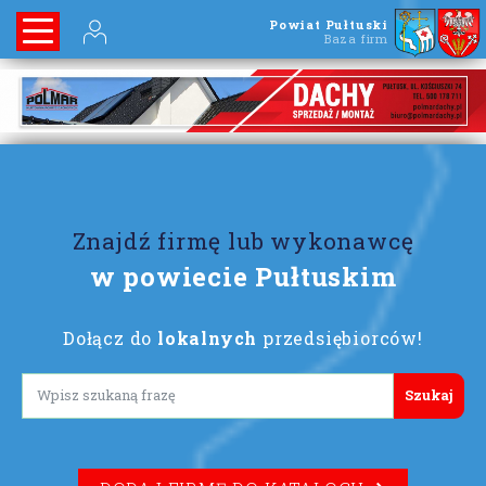
Powiat Pułtuski
Baza firm
Znajdź firmę lub wykonawcę
w powiecie Pułtuskim
Dołącz do
lokalnych
przedsiębiorców!
Lorem ipsum