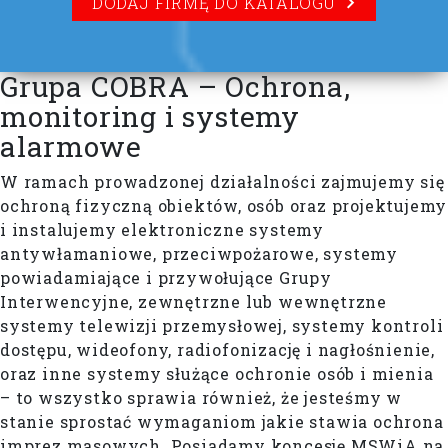
DODAJ FIRMĘ DO KATALOGU
Grupa COBRA – Ochrona,
monitoring i systemy
alarmowe
W ramach prowadzonej działalności zajmujemy się
ochroną fizyczną obiektów, osób oraz projektujemy
i instalujemy elektroniczne systemy
antywłamaniowe, przeciwpożarowe, systemy
powiadamiające i przywołujące Grupy
Interwencyjne, zewnętrzne lub wewnętrzne
systemy telewizji przemysłowej, systemy kontroli
dostępu, wideofony, radiofonizację i nagłośnienie,
oraz inne systemy służące ochronie osób i mienia
– to wszystko sprawia również, że jesteśmy w
stanie sprostać wymaganiom jakie stawia ochrona
imprez masowych. Posiadamy koncesję MSWiA na