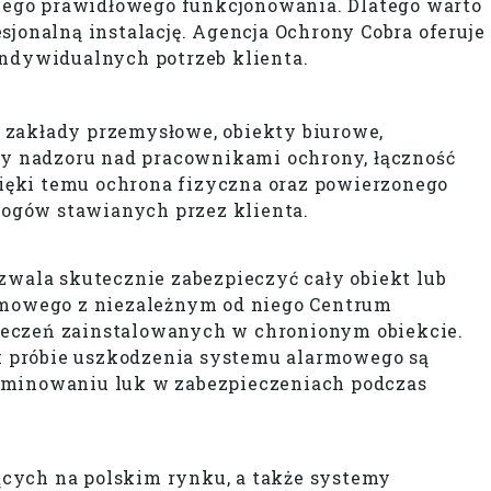
jego prawidłowego funkcjonowania. Dlatego warto
jonalną instalację. Agencja Ochrony Cobra oferuje
ndywidualnych potrzeb klienta.
 zakłady przemysłowe, obiekty biurowe,
y nadzoru nad pracownikami ochrony, łączność
ięki temu ochrona fizyczna oraz powierzonego
ogów stawianych przez klienta.
wala skutecznie zabezpieczyć cały obiekt lub
rmowego z niezależnym od niego Centrum
ieczeń zainstalowanych w chronionym obiekcie.
ek próbie uszkodzenia systemu alarmowego są
iminowaniu luk w zabezpieczeniach podczas
ących na polskim rynku, a także systemy