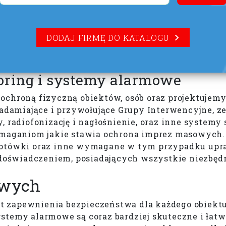
DODAJ FIRMĘ DO KATALOGU
oring i systemy alarmowe
ochroną fizyczną obiektów, osób oraz projektujemy
damiające i przywołujące Grupy Interwencyjne, z
 radiofonizację i nagłośnienie, oraz inne systemy 
wymaganiom jakie stawia ochrona imprez masowych
 gotówki oraz inne wymagane w tym przypadku up
oświadczeniem, posiadających wszystkie niezbędn
owych
 zapewnienia bezpieczeństwa dla każdego obiektu,
stemy alarmowe są coraz bardziej skuteczne i łatw