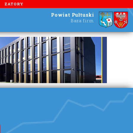
ZATORY
Powiat Pułtuski
Baza firm