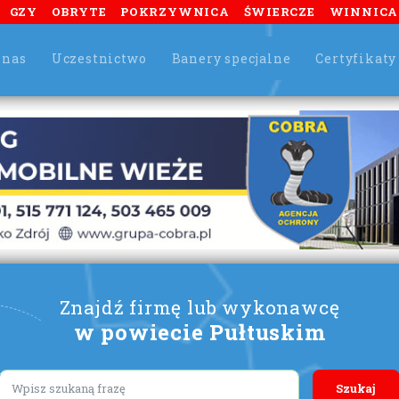
GZY
OBRYTE
POKRZYWNICA
ŚWIERCZE
WINNICA
 nas
Uczestnictwo
Banery specjalne
Certyfikaty
Znajdź firmę lub wykonawcę
w powiecie Pułtuskim
Lorem ipsum