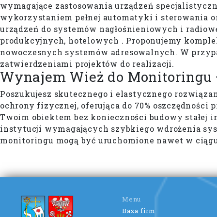
wymagające zastosowania urządzeń specjalistycz
wykorzystaniem pełnej automatyki i sterowania o
urządzeń do systemów nagłośnieniowych i radiow
produkcyjnych, hotelowych . Proponujemy kompl
nowoczesnych systemów adresowalnych. W przy
zatwierdzeniami projektów do realizacji.
Wynajem Wież do Monitoringu 
Poszukujesz skutecznego i elastycznego rozwiąza
ochrony fizycznej, oferująca do 70% oszczędnośc
Twoim obiektem bez konieczności budowy stałej in
instytucji wymagających szybkiego wdrożenia syst
monitoringu mogą być uruchomione nawet w ciągu
Menu
Baza firm