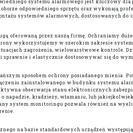
wiedniego systemu alarmowego jest kluczowy dla 
doborze odpowiedniego sprzętu oraz wykonają profes
montażu systemów alarmowych, dostosowanych do i
ugą oferowaną przez naszą firmę. Ochraniamy duże
hrony wykorzystujemy w szerokim zakresie system
tuacjach zagrożenia, wielowarstwowe kontrole. Dz
i sprawnie i elastycznie dostosowywać się do wym
ańszym sposobem ochrony posiadanego mienia. Poz
łączeniu zainstalowanego w budynku systemu ala
 aktywna obserwacja stanu elektronicznych zabezp
 o napadzie, kradzieży, włamaniu, lub jakiejkolwi
any system monitoringu pozwala również na wyel
renie.
icznego na bazie standardowych urządzeń występuj