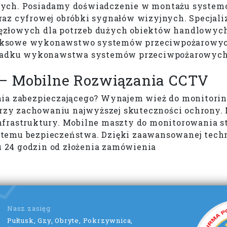
nych. Posiadamy doświadczenie w montażu systemó
raz cyfrowej obróbki sygnałów wizyjnych. Specjal
ęzłowych dla potrzeb dużych obiektów handlowyc
eksowe wykonawstwo systemów przeciwpożarowych
padku wykonawstwa systemów przeciwpożarowych
– Mobilne Rozwiązania CCTV
nia zabezpieczającego? Wynajem wież do monitorin
i przy zachowaniu najwyższej skuteczności ochron
frastruktury. Mobilne maszty do monitorowania st
emu bezpieczeństwa. Dzięki zaawansowanej technol
 24 godzin od złożenia zamówienia
Nasz zasięg
Pułtusk, Gzy, Obryte, Pokrzywnica,