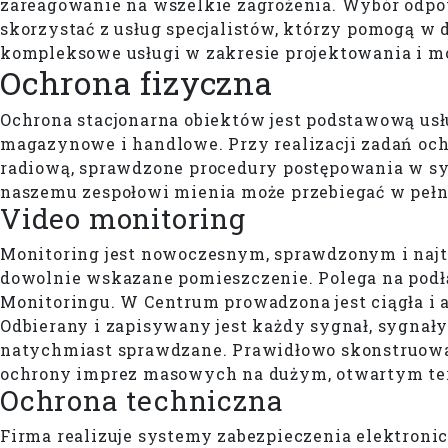
zareagowanie na wszelkie zagrożenia. Wybór odpo
skorzystać z usług specjalistów, którzy pomogą w 
kompleksowe usługi w zakresie projektowania i 
Ochrona
fizyczna
Ochrona stacjonarna obiektów jest podstawową usł
magazynowe i handlowe. Przy realizacji zadań oc
radiową, sprawdzone procedury postępowania w sy
naszemu zespołowi mienia może przebiegać w pełn
Video monitoring
Monitoring jest nowoczesnym, sprawdzonym i najt
dowolnie wskazane pomieszczenie. Polega na pod
Monitoringu. W Centrum prowadzona jest ciągła i
Odbierany i zapisywany jest każdy sygnał, sygnały
natychmiast sprawdzane. Prawidłowo skonstruow
ochrony imprez masowych na dużym, otwartym te
Ochrona techniczna
Firma realizuje systemy zabezpieczenia elektron