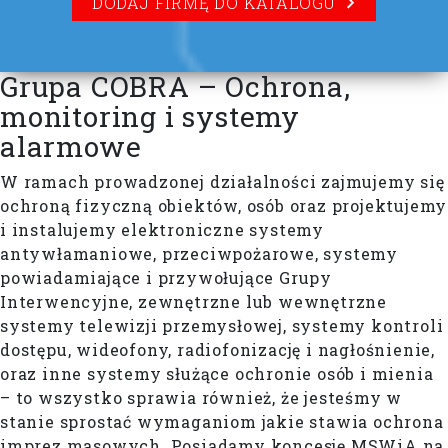
DODAJ FIRMĘ DO KATALOGU
Grupa COBRA – Ochrona,
monitoring i systemy
alarmowe
W ramach prowadzonej działalności zajmujemy się
ochroną fizyczną obiektów, osób oraz projektujemy
i instalujemy elektroniczne systemy
antywłamaniowe, przeciwpożarowe, systemy
powiadamiające i przywołujące Grupy
Interwencyjne, zewnętrzne lub wewnętrzne
systemy telewizji przemysłowej, systemy kontroli
dostępu, wideofony, radiofonizację i nagłośnienie,
oraz inne systemy służące ochronie osób i mienia
– to wszystko sprawia również, że jesteśmy w
stanie sprostać wymaganiom jakie stawia ochrona
imprez masowych. Posiadamy koncesję MSWiA na