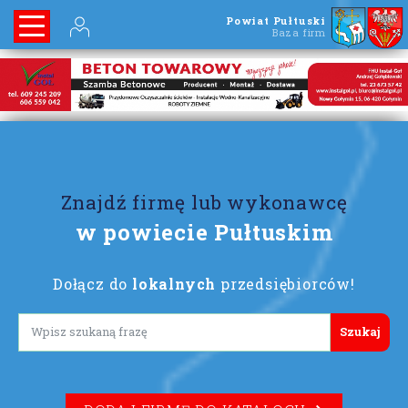
Powiat Pułtuski
Baza firm
Znajdź firmę lub wykonawcę
w powiecie Pułtuskim
Dołącz do
lokalnych
przedsiębiorców!
Lorem ipsum