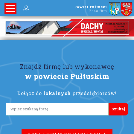
Powiat Pułtuski
Baza firm
Znajdź firmę lub wykonawcę
w powiecie Pułtuskim
Dołącz do
lokalnych
przedsiębiorców!
Lorem ipsum