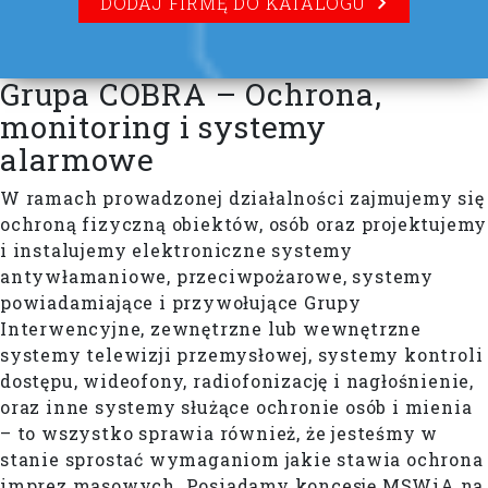
DODAJ FIRMĘ DO KATALOGU
Grupa COBRA – Ochrona,
monitoring i systemy
alarmowe
W ramach prowadzonej działalności zajmujemy się
ochroną fizyczną obiektów, osób oraz projektujemy
i instalujemy elektroniczne systemy
antywłamaniowe, przeciwpożarowe, systemy
powiadamiające i przywołujące Grupy
Interwencyjne, zewnętrzne lub wewnętrzne
systemy telewizji przemysłowej, systemy kontroli
dostępu, wideofony, radiofonizację i nagłośnienie,
oraz inne systemy służące ochronie osób i mienia
– to wszystko sprawia również, że jesteśmy w
stanie sprostać wymaganiom jakie stawia ochrona
imprez masowych. Posiadamy koncesję MSWiA na