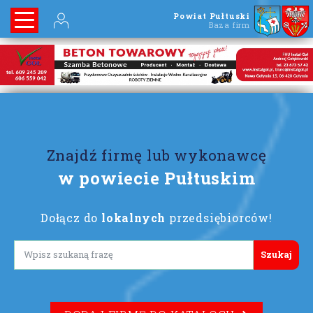
Powiat Pułtuski
Baza firm
Znajdź firmę lub wykonawcę
w powiecie Pułtuskim
Dołącz do
lokalnych
przedsiębiorców!
Lorem ipsum