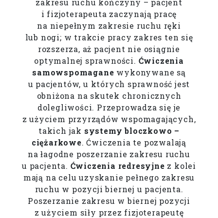
zakresu ruchu kończyny – pacjent
i fizjoterapeuta zaczynają pracę
na niepełnym zakresie ruchu ręki
lub nogi; w trakcie pracy zakres ten się
rozszerza, aż pacjent nie osiągnie
optymalnej sprawności.
Ćwiczenia
samowspomagane
wykonywane są
u pacjentów, u których sprawność jest
obniżona na skutek chronicznych
dolegliwości. Przeprowadza się je
z użyciem przyrządów wspomagających,
takich jak
systemy bloczkowo –
ciężarkowe
. Ćwiczenia te pozwalają
na łagodne poszerzanie zakresu ruchu
u pacjenta.
Ćwiczenia redresyjne
z kolei
mają na celu uzyskanie pełnego zakresu
ruchu w pozycji biernej u pacjenta.
Poszerzanie zakresu w biernej pozycji
z użyciem siły przez fizjoterapeutę