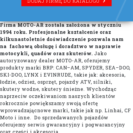
DODAJ FIRMĘ DO KATALOGU
Firma MOTO-AR została założona w styczniu
1994 roku. Profesjonalne kształcenie oraz
kilkunastoletnie doświadczenie pozwala nam
na fachową obsługę i doradztwo w naprawie
motocykli, quadów oraz skuterów.
Jako
autoryzowany dealer MOTO-AR, oferujemy
produkty marki BRP: CAN–AM, SPYDER, SEA–DOO,
SKI-DOO, LYNX i EVINRUDE, takie jak: akcesoria,
łodzie, odzież, osprzęt, pojazdy ATV, silniki,
skutery wodne, skutery śnieżne. Wychodząc
naprzeciw oczekiwaniom naszych klientów
rokrocznie powiększamy swoją ofertę
wprowadzającnowe marki, takie jak np. Linhai, CF
Moto i inne. Do sprzedawanych pojazdów
oferujemy serwis gwarancyjny i pogwarancyjny
oraz części i akcesoria.