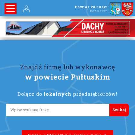
Powiat Pułtuski
Baza firm
Znajdź firmę lub wykonawcę
w powiecie Pułtuskim
Dołącz do
lokalnych
przedsiębiorców!
Lorem ipsum