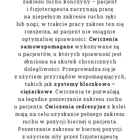
zakresu ruchu kończyny – pacjent
i fizjoterapeuta zaczynają pracę
na niepełnym zakresie ruchu ręki
lub nogi; w trakcie pracy zakres ten się
rozszerza, aż pacjent nie osiągnie
optymalnej sprawności.
Ćwiczenia
samowspomagane
wykonywane są
u pacjentów, u których sprawność jest
obniżona na skutek chronicznych
dolegliwości. Przeprowadza się je
z użyciem przyrządów wspomagających,
takich jak
systemy bloczkowo –
ciężarkowe
. Ćwiczenia te pozwalają
na łagodne poszerzanie zakresu ruchu
u pacjenta.
Ćwiczenia redresyjne
z kolei
mają na celu uzyskanie pełnego zakresu
ruchu w pozycji biernej u pacjenta.
Poszerzanie zakresu w biernej pozycji
z użyciem siły przez fizjoterapeutę