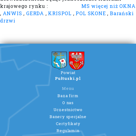
krajowego rynku :
MS więcej niż OKNA
,
ANWIS
,
GERDA
,
KRISPOL
,
POL SKONE
,
Barański
drzwi
Powiat
Pułtuski.pl
Menu
Baza firm
O nas
Uczestnictwo
Banery specjalne
Certyfikaty
Regulamin