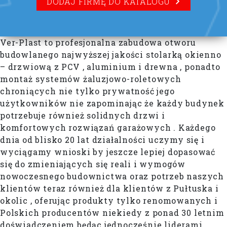
DODAJ FIRMĘ DO KATALOGU
Ver-Plast to profesjonalna zabudowa otworu
budowlanego najwyższej jakości stolarką okienno
– drzwiową z PCV , aluminium i drewna , ponadto
montaż systemów żaluzjowo-roletowych
chroniących nie tylko prywatność jego
użytkowników nie zapominając że każdy budynek
potrzebuje również solidnych drzwi i
komfortowych rozwiązań garażowych . Każdego
dnia od blisko 20 lat działalności uczymy się i
wyciągamy wnioski by jeszcze lepiej dopasować
się do zmieniających się reali i wymogów
nowoczesnego budownictwa oraz potrzeb naszych
klientów teraz również dla klientów z Pułtuska i
okolic , oferując produkty tylko renomowanych i
Polskich producentów niekiedy z ponad 30 letnim
doświadczeniem będąc jednocześnie liderami