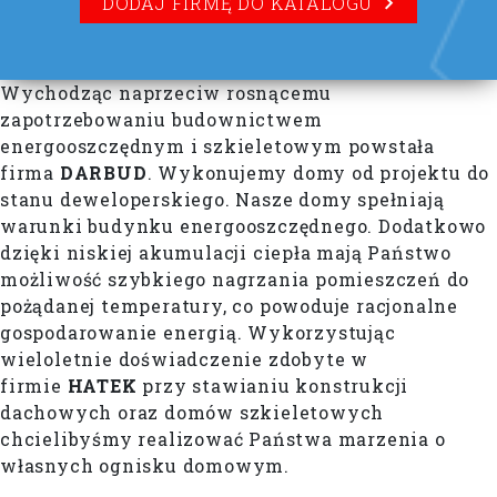
DODAJ FIRMĘ DO KATALOGU
Wychodząc naprzeciw rosnącemu
zapotrzebowaniu budownictwem
energooszczędnym i szkieletowym powstała
firma
DARBUD
. Wykonujemy domy od projektu do
stanu deweloperskiego. Nasze domy spełniają
warunki budynku energooszczędnego. Dodatkowo
dzięki niskiej akumulacji ciepła mają Państwo
możliwość szybkiego nagrzania pomieszczeń do
pożądanej temperatury, co powoduje racjonalne
gospodarowanie energią. Wykorzystując
wieloletnie doświadczenie zdobyte w
firmie
HATEK
przy stawianiu konstrukcji
dachowych oraz domów szkieletowych
chcielibyśmy realizować Państwa marzenia o
własnych ognisku domowym.