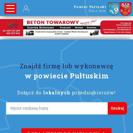
Powiat Pułtuski
Baza firm
Znajdź firmę lub wykonawcę
w powiecie Pułtuskim
Dołącz do
lokalnych
przedsiębiorców!
Lorem ipsum