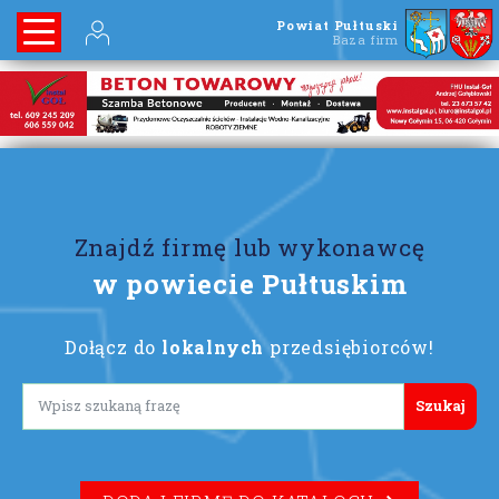
Powiat Pułtuski
Baza firm
Znajdź firmę lub wykonawcę
w powiecie Pułtuskim
Dołącz do
lokalnych
przedsiębiorców!
Lorem ipsum