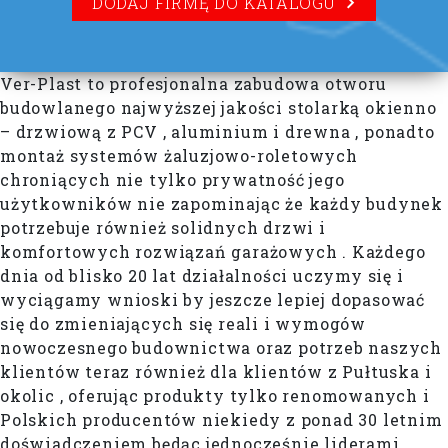
DODAJ FIRMĘ DO KATALOGU
Ver-Plast to profesjonalna zabudowa otworu
budowlanego najwyższej jakości stolarką okienno
– drzwiową z PCV , aluminium i drewna , ponadto
montaż systemów żaluzjowo-roletowych
chroniących nie tylko prywatność jego
użytkowników nie zapominając że każdy budynek
potrzebuje również solidnych drzwi i
komfortowych rozwiązań garażowych . Każdego
dnia od blisko 20 lat działalności uczymy się i
wyciągamy wnioski by jeszcze lepiej dopasować
się do zmieniających się reali i wymogów
nowoczesnego budownictwa oraz potrzeb naszych
klientów teraz również dla klientów z Pułtuska i
okolic , oferując produkty tylko renomowanych i
Polskich producentów niekiedy z ponad 30 letnim
doświadczeniem będąc jednocześnie liderami