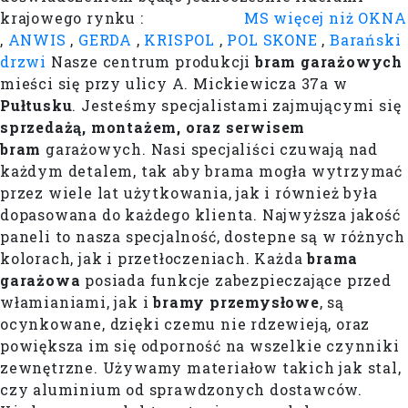
krajowego rynku :
MS więcej niż OKNA
,
ANWIS
,
GERDA
,
KRISPOL
,
POL SKONE
,
Barański
drzwi
Nasze centrum produkcji
bram garażowych
mieści się przy ulicy A. Mickiewicza 37a w
Pułtusku
. Jesteśmy specjalistami zajmującymi się
sprzedażą, montażem, oraz serwisem
bram
garażowych. Nasi specjaliści czuwają nad
każdym detalem, tak aby brama mogła wytrzymać
przez wiele lat użytkowania, jak i również była
dopasowana do każdego klienta. Najwyższa jakość
paneli to nasza specjalność, dostepne są w różnych
kolorach, jak i przetłoczeniach. Każda
brama
garażowa
posiada funkcje zabezpieczające przed
włamianiami, jak i
bramy przemysłowe
, są
ocynkowane, dzięki czemu nie rdzewieją, oraz
powiększa im się odporność na wszelkie czynniki
zewnętrzne. Używamy materiałow takich jak stal,
czy aluminium od sprawdzonych dostawców.