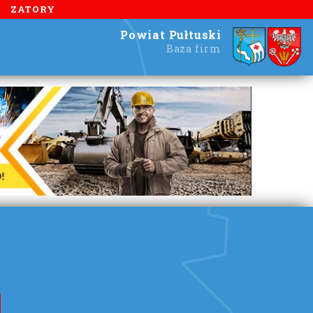
ZATORY
Powiat Pułtuski
Baza firm