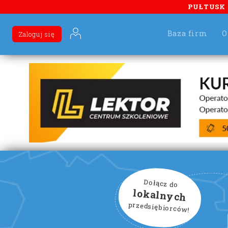
PUŁTUSK
Baza firm
O
Zaloguj się
Dołącz do
lokalnych
przedsiębiorców!