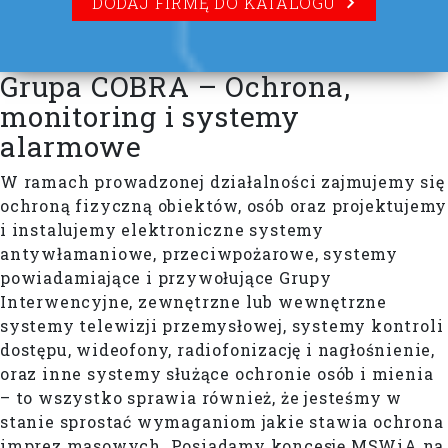
DODAJ FIRMĘ DO KATALOGU
Grupa COBRA – Ochrona,
monitoring i systemy
alarmowe
W ramach prowadzonej działalności zajmujemy się
ochroną fizyczną obiektów, osób oraz projektujemy
i instalujemy elektroniczne systemy
antywłamaniowe, przeciwpożarowe, systemy
powiadamiające i przywołujące Grupy
Interwencyjne, zewnętrzne lub wewnętrzne
systemy telewizji przemysłowej, systemy kontroli
dostępu, wideofony, radiofonizację i nagłośnienie,
oraz inne systemy służące ochronie osób i mienia
– to wszystko sprawia również, że jesteśmy w
stanie sprostać wymaganiom jakie stawia ochrona
imprez masowych. Posiadamy koncesję MSWiA na