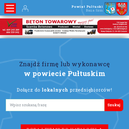
Powiat Pułtuski
Baza firm
Znajdź firmę lub wykonawcę
w powiecie Pułtuskim
Dołącz do
lokalnych
przedsiębiorców!
Lorem ipsum