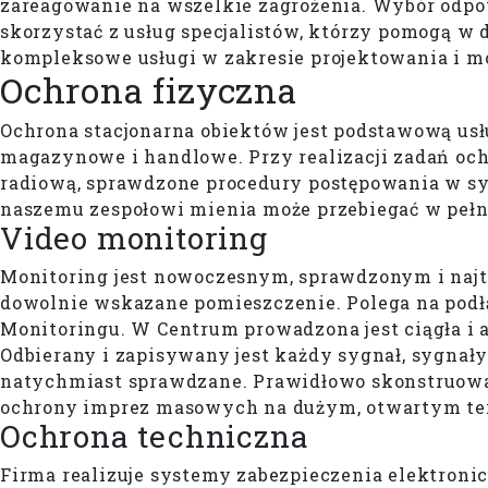
zareagowanie na wszelkie zagrożenia. Wybór odpo
skorzystać z usług specjalistów, którzy pomogą w 
kompleksowe usługi w zakresie projektowania i 
Ochrona
fizyczna
Ochrona stacjonarna obiektów jest podstawową usł
magazynowe i handlowe. Przy realizacji zadań oc
radiową, sprawdzone procedury postępowania w sy
naszemu zespołowi mienia może przebiegać w pełn
Video monitoring
Monitoring jest nowoczesnym, sprawdzonym i najt
dowolnie wskazane pomieszczenie. Polega na pod
Monitoringu. W Centrum prowadzona jest ciągła i
Odbierany i zapisywany jest każdy sygnał, sygnały
natychmiast sprawdzane. Prawidłowo skonstruow
ochrony imprez masowych na dużym, otwartym te
Ochrona techniczna
Firma realizuje systemy zabezpieczenia elektron