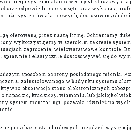
wiedniego systemu alarmowego jest kluczowy dla 
doborze odpowiedniego sprzętu oraz wykonają profes
montażu systemów alarmowych, dostosowanych do i
ugą oferowaną przez naszą firmę. Ochraniamy duże
hrony wykorzystujemy w szerokim zakresie system
tuacjach zagrożenia, wielowarstwowe kontrole. Dz
i sprawnie i elastycznie dostosowywać się do wym
ańszym sposobem ochrony posiadanego mienia. Poz
łączeniu zainstalowanego w budynku systemu ala
 aktywna obserwacja stanu elektronicznych zabezp
 o napadzie, kradzieży, włamaniu, lub jakiejkolwi
any system monitoringu pozwala również na wyel
renie.
icznego na bazie standardowych urządzeń występuj