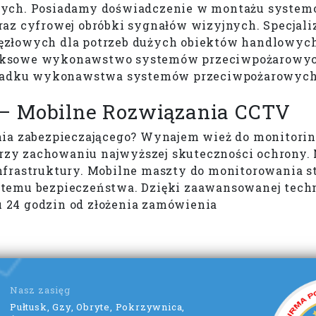
nych. Posiadamy doświadczenie w montażu systemó
raz cyfrowej obróbki sygnałów wizyjnych. Specjal
ęzłowych dla potrzeb dużych obiektów handlowyc
eksowe wykonawstwo systemów przeciwpożarowych
padku wykonawstwa systemów przeciwpożarowych
– Mobilne Rozwiązania CCTV
nia zabezpieczającego? Wynajem wież do monitorin
i przy zachowaniu najwyższej skuteczności ochron
frastruktury. Mobilne maszty do monitorowania st
emu bezpieczeństwa. Dzięki zaawansowanej technol
 24 godzin od złożenia zamówienia
Nasz zasięg
Pułtusk, Gzy, Obryte, Pokrzywnica,