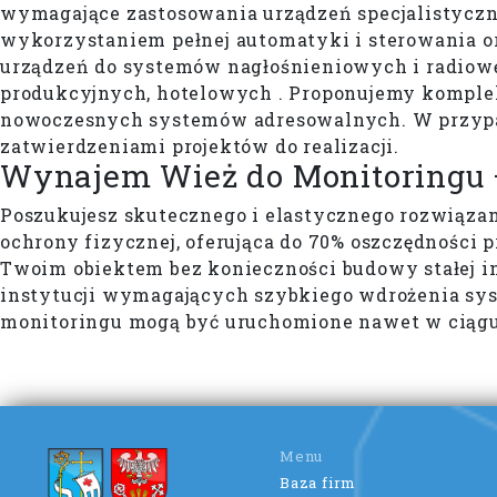
wymagające zastosowania urządzeń specjalistycz
wykorzystaniem pełnej automatyki i sterowania o
urządzeń do systemów nagłośnieniowych i radiow
produkcyjnych, hotelowych . Proponujemy kompl
nowoczesnych systemów adresowalnych. W przy
zatwierdzeniami projektów do realizacji.
Wynajem Wież do Monitoringu 
Poszukujesz skutecznego i elastycznego rozwiąza
ochrony fizycznej, oferująca do 70% oszczędnośc
Twoim obiektem bez konieczności budowy stałej in
instytucji wymagających szybkiego wdrożenia syst
monitoringu mogą być uruchomione nawet w ciągu
Menu
Baza firm