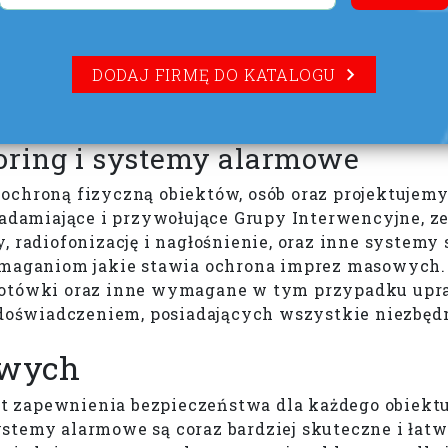
DODAJ FIRMĘ DO KATALOGU
oring i systemy alarmowe
ochroną fizyczną obiektów, osób oraz projektujemy
damiające i przywołujące Grupy Interwencyjne, z
 radiofonizację i nagłośnienie, oraz inne systemy 
wymaganiom jakie stawia ochrona imprez masowych
 gotówki oraz inne wymagane w tym przypadku up
oświadczeniem, posiadających wszystkie niezbędn
owych
 zapewnienia bezpieczeństwa dla każdego obiektu,
stemy alarmowe są coraz bardziej skuteczne i łatw