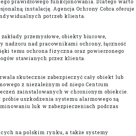
jego prawidłowego funkcjonowania. Dlatego warto
jonalną instalację. Agencja Ochrony Cobra oferuje
ndywidualnych potrzeb klienta.
 zakłady przemysłowe, obiekty biurowe,
y nadzoru nad pracownikami ochrony, łączność
ięki temu ochrona fizyczna oraz powierzonego
ogów stawianych przez klienta.
wala skutecznie zabezpieczyć cały obiekt lub
rmowego z niezależnym od niego Centrum
ieczeń zainstalowanych w chronionym obiekcie.
ek próbie uszkodzenia systemu alarmowego są
iminowaniu luk w zabezpieczeniach podczas
ących na polskim rynku, a także systemy