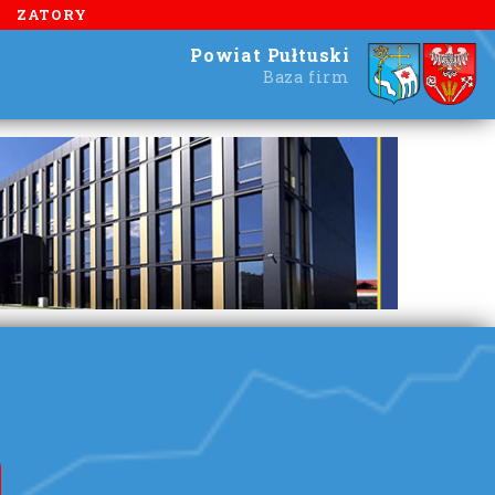
ZATORY
Powiat Pułtuski
Baza firm